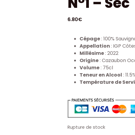
N°1 – Sec
6.80
€
Cépage
: 100% Sauvign
Appellation
: IGP Côt
Millésime
: 2022
Origine
: Cazaubon Occ
Volume
: 75cl
Teneur en Alcool
: 11.5
Température de Serv
Rupture de stock