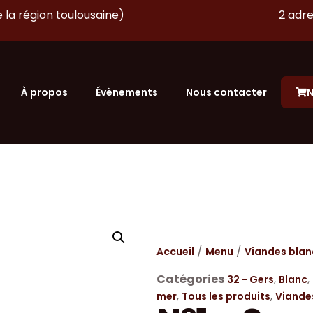
 la région toulousaine)
2 adre
À propos
Évènements
Nous contacter
N
/
/
Accueil
Menu
Viandes bla
Catégories
,
,
32 - Gers
Blanc
,
,
mer
Tous les produits
Viande