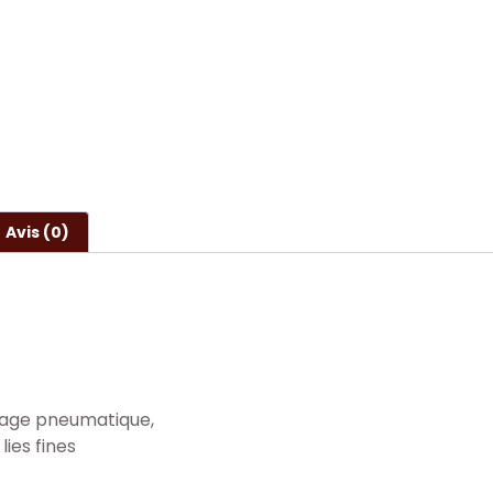
Avis (0)
urage pneumatique,
ies fines