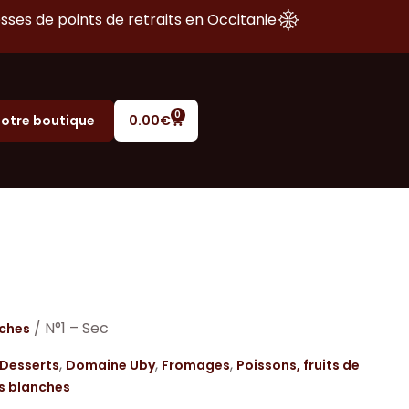
sses de points de retraits en Occitanie
0
otre boutique
0.00
€
/ N°1 – Sec
nches
,
,
,
Desserts
Domaine Uby
Fromages
Poissons, fruits de
s blanches