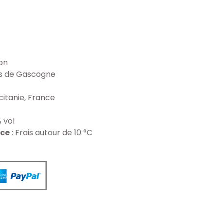
on
es de Gascogne
itanie, France
% vol
ice
: Frais autour de 10 °C