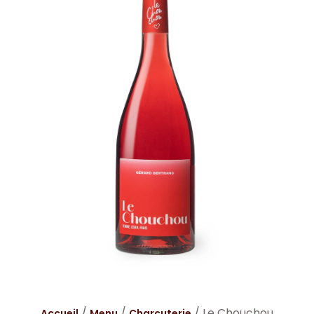
/
/
/ Le Chouchou
Accueil
Menu
Charcuterie